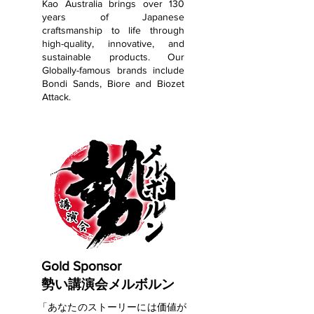
Kao Australia brings over 130
years of Japanese
craftsmanship to life through
high-quality, innovative, and
sustainable products. Our
Globally-famous brands include
Bondi Sands, Biore and Biozet
Attack.
Gold Sponsor
​勢い講演会メルボルン
「あなたのストーリーには価値が