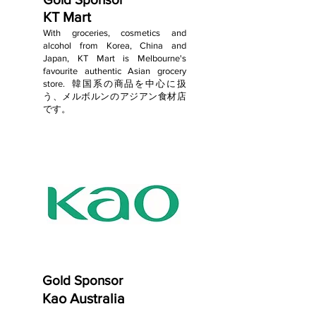
KT Mart
With groceries, cosmetics and
alcohol from Korea, China and
Japan, KT Mart is Melbourne's
favourite authentic Asian grocery
store. 韓国系の商品を中心に扱
う、メルボルンのアジアン食材店
です。
Gold Sponsor
Kao Australia